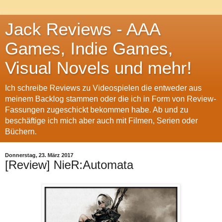
Jack Reviews - AAA
Games, Indie Games,
Visual Novels und mehr!
Ich schreibe Reviews zu Videospielen die entweder aus
meinem Backlog stammen oder die ich in Form von Review-
Fassungen zugeschickt bekommen habe. Ab und zu
beschäftige ich mich aber auch mit Filmen, Serien oder
Büchern.
Donnerstag, 23. März 2017
[Review] NieR:Automata