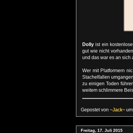
Dolly
ist ein kostenlose
gut wie nicht vorhanden
und das war es an sich 
Wer mit Platformern ni
Stachelfallen umgange
zu einigen Toden führen
weitem schlimmere Beis
Gepostet von
~Jack~
u
Freitag, 17. Juli 2015