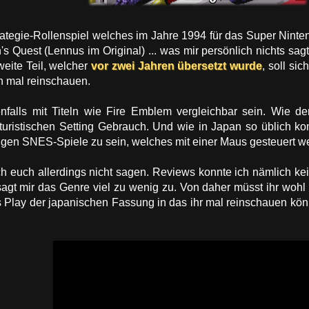
trategie-Rollenspiel welches im Jahre 1994 für das Super Nint
's Quest (Lennus im Original) ... was mir persönlich nichts sa
weite Teil, welcher
vor zwei Jahren übersetzt wurde
, soll si
h mal reinschauen.
enfalls mit Titeln wie Fire Emblem vergleichbar sein. Wie 
uturistischen Setting Gebrauch. Und wie in Japan so üblich 
gen SNES-Spiele zu sein, welches mit einer Maus gesteuert w
ch euch allerdings nicht sagen. Reviews konnte ich nämlich k
agt mir das Genre viel zu wenig zu. Von daher müsst ihr wohl s
's Play der japanischen Fassung in das ihr mal reinschauen könn