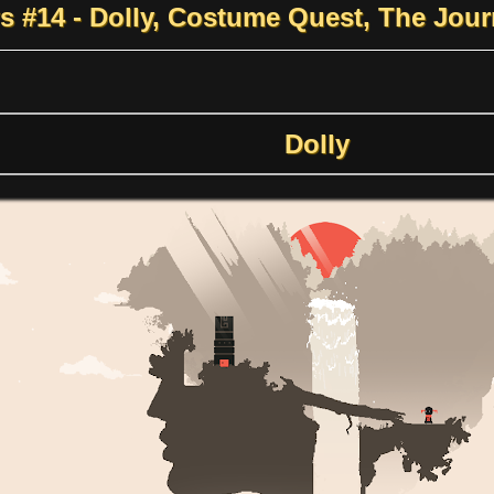
s #14 - Dolly, Costume Quest, The Jou
Dolly