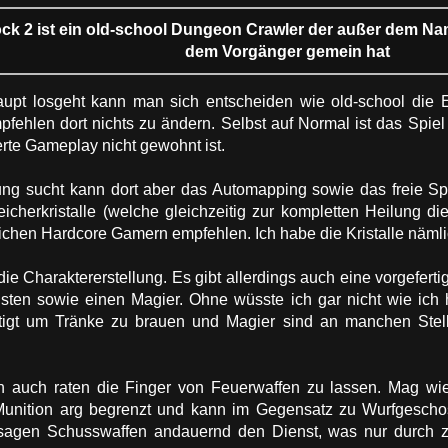
ck 2 ist ein old-school Dungeon Crawler der außer dem N
dem Vorgänger gemein hat
upt losgeht kann man sich entscheiden wie old-school die Er
pfehlen dort nichts zu ändern. Selbst auf Normal ist das Spiel 
rte Gameplay nicht gewohnt ist.
ng sucht kann dort aber das Automapping sowie das freie Sp
eicherkristalle (welche gleichzeitig zur kompletten Heilung d
lichen Hardcore Gamern empfehlen. Ich habe die Kristalle nämli
die Charaktererstellung. Es gibt allerdings auch eine vorgeferti
sten sowie einen Magier. Ohne wüsste ich gar nicht wie ich 
igt um Tränke zu brauen und Magier sind an manchen Stellen
h auch raten die Finger von Feuerwaffen zu lassen. Mag wie
 Munition arg begrenzt und kann im Gegensatz zu Wurfgescho
agen Schusswaffen andauernd den Dienst, was nur durch zus