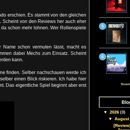
endo erschien. Es stammt von den gleichen
gt. Scheint von den Reviews her auch eher
ch da schon mehr lohnen. Wer Rollenspiele
der Name schon vermuten lässt, macht es
kommen dabei Mechs zum Einsatz. Scheint
erden kann.
eine finden. Selber nachschauen werde ich
elber einen Blick riskieren. Ich habe hier
Recent
t. Das eigentliche Spiel beginnt aber erst
Blo
▼
2026
(3)
▼
Augus
[Review