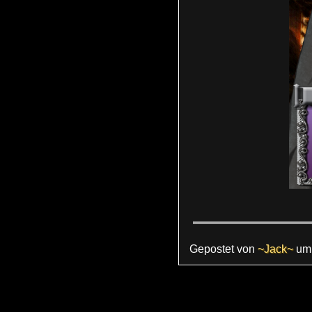
Gepostet von
~Jack~
u