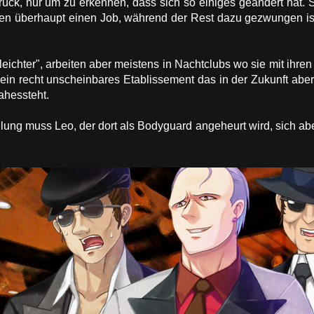
urück, nur um zu erkennen, dass sich so einiges geändert hat.
en überhaupt einen Job, während der Rest dazu gezwungen ist 
eichter", arbeiten aber meistens in Nachtclubs wo sie mit ihre
ein recht unscheinbares Etablissement das in der Zukunft abe
nahessteht.
ung muss Leo, der dort als Bodyguard angeheurt wird, sich ab