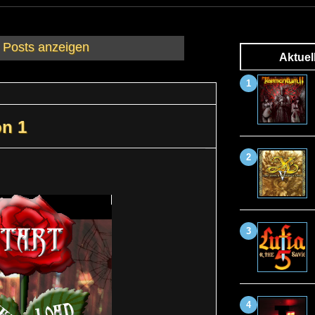
e Posts anzeigen
Aktuel
n 1