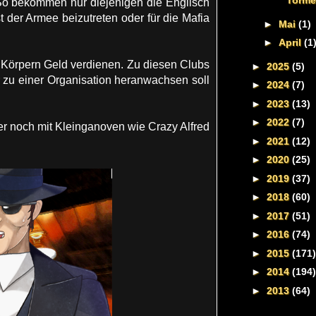
Torme
 So bekommen nur diejenigen die Englisch
der Armee beizutreten oder für die Mafia
►
Mai
(1)
►
April
(1
n Körpern Geld verdienen. Zu diesen Clubs
►
2025
(5)
r zu einer Organisation heranwachsen soll
►
2024
(7)
►
2023
(13)
►
2022
(7)
er noch mit Kleinganoven wie Crazy Alfred
►
2021
(12)
►
2020
(25)
►
2019
(37)
►
2018
(60)
►
2017
(51)
►
2016
(74)
►
2015
(171)
►
2014
(194)
►
2013
(64)