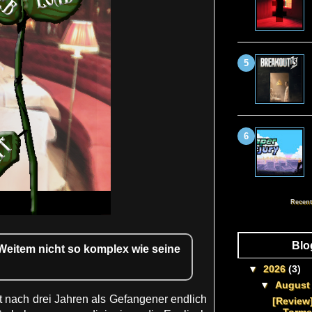
Recent
Blo
 Weitem nicht so komplex wie seine
▼
2026
(3)
▼
Augus
t nach drei Jahren als Gefangener endlich
[Review