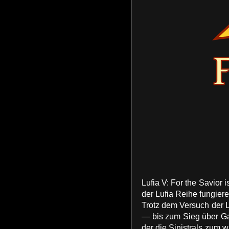
Lufia V: For the Savior
der Lufia Reihe fungieren
Trotz dem Versuch der 
— bis zum Sieg über Gad
der die Sinistrals zum