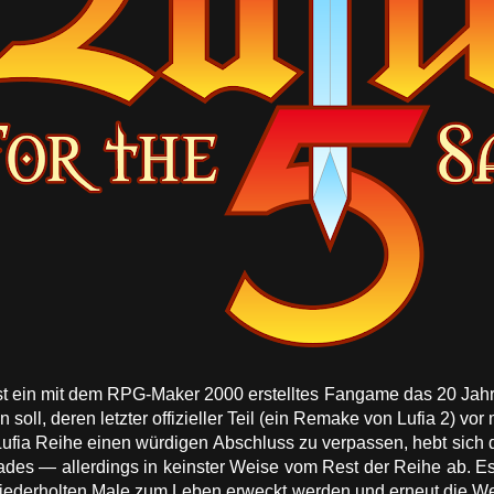
 ist ein mit dem RPG-Maker 2000 erstelltes Fangame das 20 Jahr
 soll, deren letzter offizieller Teil (ein Remake von Lufia 2) vor
Lufia Reihe einen würdigen Abschluss zu verpassen, hebt sich
es — allerdings in keinster Weise vom Rest der Reihe ab. Es is
 wiederholten Male zum Leben erweckt werden und erneut die 