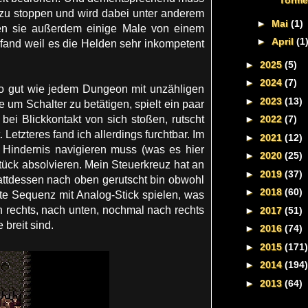
Torme
 zu stoppen und wird dabei unter anderem
►
Mai
(1)
en sie außerdem einige Male von einem
►
April
(1
fand weil es die Helden sehr inkompetent
►
2025
(5)
►
2024
(7)
so gut wie jedem Dungeon mit unzähligen
►
2023
(13)
 um Schalter zu betätigen, spielt ein paar
i Blickkontakt von sich stoßen, rutscht
►
2022
(7)
Letzteres fand ich allerdings furchtbar. Im
►
2021
(12)
 Hindernis navigieren muss (was es hier
►
2020
(25)
tück absolvieren. Mein Steuerkreuz hat an
►
2019
(37)
stattdessen nach oben gerutscht bin obwohl
►
2018
(60)
tte Sequenz mit Analog-Stick spielen, was
h rechts, nach unten, nochmal nach rechts
►
2017
(51)
 breit sind.
►
2016
(74)
►
2015
(171)
►
2014
(194)
►
2013
(64)