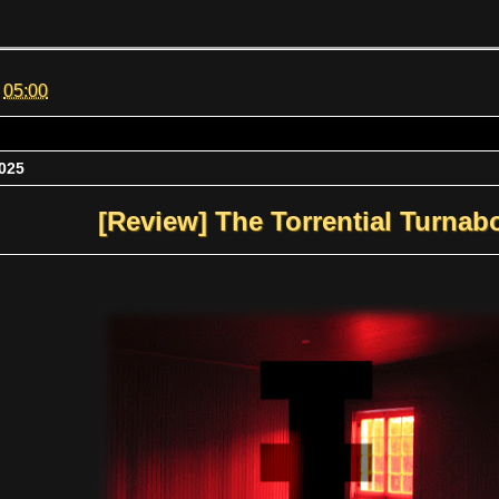
m
05:00
025
[Review] The Torrential Turnab