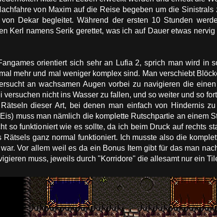
Nachfahre von Maxim auf die Reise begeben um die Sinistrals
von Dekar begleitet. Während der ersten 10 Stunden werd
n Kerl namens Serik gerettet, was ich auf Dauer etwas nervig 
ngames orientiert sich sehr an Lufia 2, sprich man wird in 
e mal mehr und mal weniger komplex sind. Man verschiebt Blöcke
sucht an wachsamen Augen vorbei zu navigieren die einen be
versuchen nicht ins Wasser zu fallen, und so weiter und so fort. 
ätseln dieser Art, bei denen man einfach von Hindernis zu
e Eis) muss man nämlich die komplette Rutschpartie an einem S
ht so funktioniert wie es sollte, da ich beim Druck auf rechts 
 Rätsels ganz normal funktioniert. Ich musste also die komple
 war. Vor allem weil es da ein Bonus Item gibt für das man nac
ieren muss, jeweils durch "Korridore" die allesamt nur ein Tile