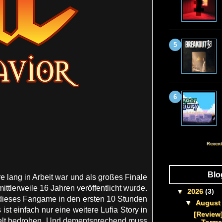
Recent
Blo
e lang in Arbeit war und als großes Finale
 mittlerweile 16 Jahren veröffentlicht wurde.
▼
2026
(3)
 dieses Fangame in den ersten 10 Stunden
▼
Augus
t einfach nur eine weitere Lufia Story in
[Review
Welt bedrohen. Und dementsprechend muss