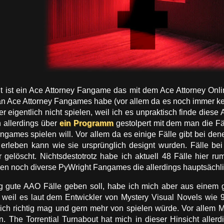
ut ist ein Ace Attorney Fangame das mit dem Ace Attorney On
an Ace Attorney Fangames habe (vor allem da es noch immer ke
 eigentlich nicht spielen, weil ich es unpraktisch finde diese
h allerdings über
ein Programm
gestolpert mit dem man die Fä
games spielen will. Vor allem da es einige Fälle gibt bei de
erleben kann wie sie ursprünglich designt wurden. Fälle bei
gelöscht. Nichtsdestotrotz habe ich aktuell 48 Fälle hier ru
en noch diverse PyWright Fangames die allerdings hauptsächli
ig gute AAO Fälle geben soll, habe ich mich aber aus einem 
 weil es laut dem Entwickler von Mystery Visual Novels wie 
e ich richtig mag und gern mehr von spielen würde. Vor allem
. The Torrential Turnabout hat mich in dieser Hinsicht allerd