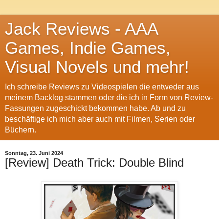
Jack Reviews - AAA
Games, Indie Games,
Visual Novels und mehr!
Ich schreibe Reviews zu Videospielen die entweder aus
meinem Backlog stammen oder die ich in Form von Review-
Fassungen zugeschickt bekommen habe. Ab und zu
beschäftige ich mich aber auch mit Filmen, Serien oder
Büchern.
Sonntag, 23. Juni 2024
[Review] Death Trick: Double Blind