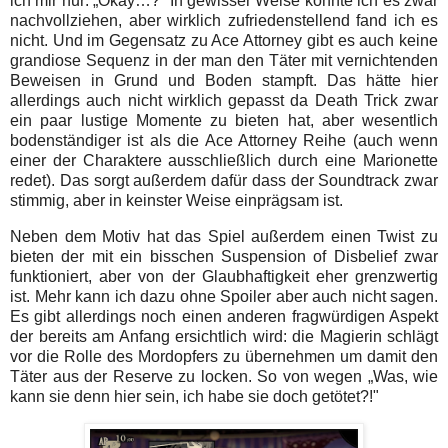
ich mir nur: „Okay…?“ In gewisser Weise konnte ich es zwar
nachvollziehen, aber wirklich zufriedenstellend fand ich es
nicht. Und im Gegensatz zu Ace Attorney gibt es auch keine
grandiose Sequenz in der man den Täter mit vernichtenden
Beweisen in Grund und Boden stampft. Das hätte hier
allerdings auch nicht wirklich gepasst da Death Trick zwar
ein paar lustige Momente zu bieten hat, aber wesentlich
bodenständiger ist als die Ace Attorney Reihe (auch wenn
einer der Charaktere ausschließlich durch eine Marionette
redet). Das sorgt außerdem dafür dass der Soundtrack zwar
stimmig, aber in keinster Weise einprägsam ist.
Neben dem Motiv hat das Spiel außerdem einen Twist zu
bieten der mit ein bisschen Suspension of Disbelief zwar
funktioniert, aber von der Glaubhaftigkeit eher grenzwertig
ist. Mehr kann ich dazu ohne Spoiler aber auch nicht sagen.
Es gibt allerdings noch einen anderen fragwürdigen Aspekt
der bereits am Anfang ersichtlich wird: die Magierin schlägt
vor die Rolle des Mordopfers zu übernehmen um damit den
Täter aus der Reserve zu locken. So von wegen „Was, wie
kann sie denn hier sein, ich habe sie doch getötet?!"