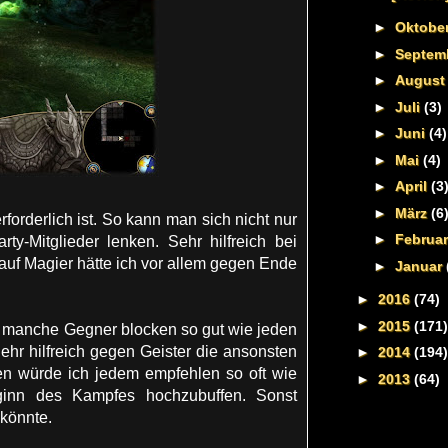
►
Oktobe
►
Septem
►
Augus
►
Juli
(3)
►
Juni
(4)
►
Mai
(4)
►
April
(3
►
März
(6
forderlich ist. So kann man sich nicht nur
►
Februa
y-Mitglieder lenken. Sehr hilfreich bei
uf Magier hätte ich vor allem gegen Ende
►
Januar
►
2016
(74)
►
2015
(171)
nd manche Gegner blocken so gut wie jeden
Sehr hilfreich gegen Geister die ansonsten
►
2014
(194)
n würde ich jedem empfehlen so oft wie
►
2013
(64)
ginn des Kampfes hochzubuffen. Sonst
 könnte.