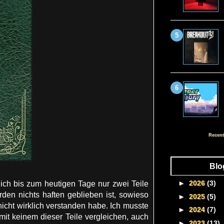
Recent
Blo
►
2026
(3)
ich bis zum heutigen Tage nur zwei Teile
en nichts haften geblieben ist, sowieso
►
2025
(5)
nicht wirklich verstanden habe. Ich musste
►
2024
(7)
t keinem dieser Teile vergleichen, auch
►
2023
(13)