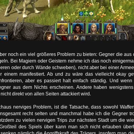
er noch ein viel größeres Problem zu bieten: Gegner die aus
eln. Bei Magiern oder Geistern nehme ich das noch einigerma
rtieren oder durch Wände schweben), nicht aber bei einer Armee
er einem manifestiert. Ab und zu wäre das vielleicht okay 
frontieren, aber es passiert halt einfach ständig. Und wenn
Gegner aus dem Nichts erscheinen. Andere haben wenigsten
ht direkt von allen Seiten attackiert wird.
rchaus nerviges Problem, ist die Tatsache, dass sowohl Waff
 insgesamt recht selten und manchmal habe ich die Gegner t
rotzdem zu vielen nervigen Trips zur nächsten Stadt um die wi
Großteil des Spiels über kann man sich nicht erlauben übe
nken nämlich die Angriffskraft des Trägers, insofern man den