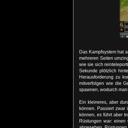
Das Kampfsystem hat ab
mehreren Seiten umzing
wie sie sich reintelepo
Sekunde plötzlich hint
Herausforderung zu kon
mitverfolgen wie die 
spawnen, wodurch man nic
Ein kleineres, aber du
können. Passiert zwar
können, es führt aber t
Rüstungen war: einen 
abgesehen. Rüstungen se