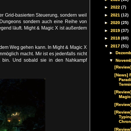
►
2022
(7)
►
2021
(12)
er Grid-basierten Steuerung, sondern weil
nur Dungeons sondern auch eine Reihe von
►
2020
(25)
gend läuft. Might & Magic X ist außerdem
►
2019
(37)
►
2018
(60)
▼
2017
(51)
us dem Weg gehen kann. In Might & Magic X
►
Dezem
öglich macht. Mir ist es jedenfalls nicht
t bin. Und sobald sie in den Nahkampf
▼
Novem
[Review]
[News] 
Parad
Termi
[Review
Magic
[Review
[Review]
Typin
Chron
[Review]