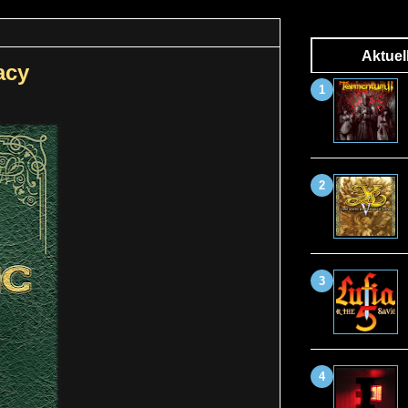
Aktuel
acy