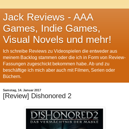
Jack Reviews - AAA
Games, Indie Games,
Visual Novels und mehr!
Ich schreibe Reviews zu Videospielen die entweder aus
meinem Backlog stammen oder die ich in Form von Review-
Fassungen zugeschickt bekommen habe. Ab und zu
beschäftige ich mich aber auch mit Filmen, Serien oder
Büchern.
Samstag, 14. Januar 2017
[Review] Dishonored 2