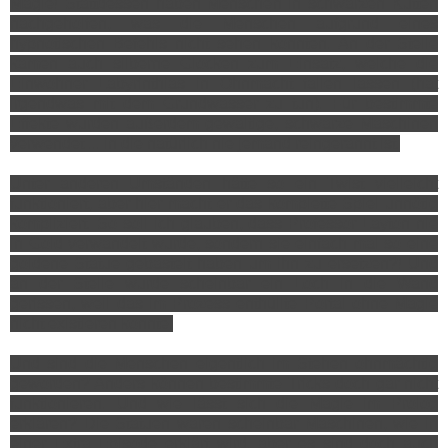
Magie! Stattdessen haben Menschen in schwarzen Kutten
nachgeholfen, was die Menschen aufgrund eines
hypnotischen Befehls nicht sehen konnten. An der Stelle
kamen auch silberne Glocken zum Einsatz, welche die
Einwohner Labyrinthias in Ohnmacht fallen lassen (hat
irgendwas mit dem Grundwasser zu tun). Für bestimmte
Effekte wurden außerdem gewaltige, schwarze Maschinen
verwendet ... in die natürlich nie jemand reingerannt ist.
Unter anderen Umständen hätte so ein Twist vielleicht
funktioniert, aber hier macht er das komplette Spiel unnötig
kompliziert. So soll ich glauben, dass Professor Layton nie
in Gold verwandelt wurde, sondern sie einfach mal so eine
goldene Statue gebastelt haben um ihn zu ersetzen?! Und
an der Stelle wurde scheinbar ein Loch in die Wand
gerissen, weil das im Prozess enthüllte Portal ohne Magie
nicht existieren konnte.
Und sind die Menschen eigentlich im Stehen ohnmächtig
geworden? Anders können bestimmte Tricks doch gar nicht
funktionieren. Und wie lässt sich die Magie im Prolog
erklären? Die Statuen waren scheinbar Maschinen, wie in
einer Extra Episode erklärt wird, aber es sind doch auch