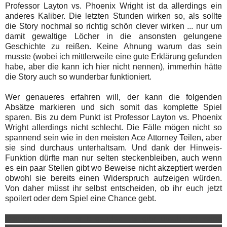
Professor Layton vs. Phoenix Wright ist da allerdings ein
anderes Kaliber. Die letzten Stunden wirken so, als sollte
die Story nochmal so richtig schön clever wirken ... nur um
damit gewaltige Löcher in die ansonsten gelungene
Geschichte zu reißen. Keine Ahnung warum das sein
musste (wobei ich mittlerweile eine gute Erklärung gefunden
habe, aber die kann ich hier nicht nennen), immerhin hätte
die Story auch so wunderbar funktioniert.
Wer genaueres erfahren will, der kann die folgenden
Absätze markieren und sich somit das komplette Spiel
sparen. Bis zu dem Punkt ist Professor Layton vs. Phoenix
Wright allerdings nicht schlecht. Die Fälle mögen nicht so
spannend sein wie in den meisten Ace Attorney Teilen, aber
sie sind durchaus unterhaltsam. Und dank der Hinweis-
Funktion dürfte man nur selten steckenbleiben, auch wenn
es ein paar Stellen gibt wo Beweise nicht akzeptiert werden
obwohl sie bereits einen Widerspruch aufzeigen würden.
Von daher müsst ihr selbst entscheiden, ob ihr euch jetzt
spoilert oder dem Spiel eine Chance gebt.
Der große Twist ist folgender: Es gibt überhaupt keine