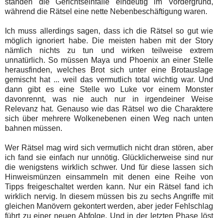
standen die Gerichtseinfälle eindeutig im Vordergrund,
während die Rätsel eine nette Nebenbeschäftigung waren.
Ich muss allerdings sagen, dass ich die Rätsel so gut wie
möglich ignoriert habe. Die meisten haben mit der Story
nämlich nichts zu tun und wirken teilweise extrem
unnatürlich. So müssen Maya und Phoenix an einer Stelle
herausfinden, welches Brot sich unter eine Brotauslage
gemischt hat ... weil das vermutlich total wichtig war. Und
dann gibt es eine Stelle wo Luke vor einem Monster
davonrennt, was nie auch nur in irgendeiner Weise
Relevanz hat. Genauso wie das Rätsel wo die Charaktere
sich über mehrere Wolkenebenen einen Weg nach unten
bahnen müssen.
Wer Rätsel mag wird sich vermutlich nicht dran stören, aber
ich fand sie einfach nur unnötig. Glücklicherweise sind nur
die wenigstens wirklich schwer. Und für diese lassen sich
Hinweismünzen einsammeln mit denen eine Reihe von
Tipps freigeschaltet werden kann. Nur ein Rätsel fand ich
wirklich nervig. In diesem müssen bis zu sechs Angriffe mit
gleichen Manövern gekontert werden, aber jeder Fehlschlag
führt zu einer neuen Abfolge. Und in der letzten Phase löst