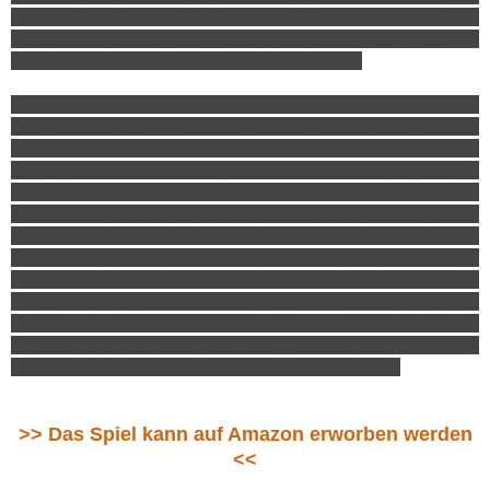
Hexen durch die Luft geflogen und haben mit Feuer um sich
geworfen. Und das Labyrinthia Buch hat doch auch
geleuchtet und die Protagonisten eingesaugt.
Am schwachsinnigsten ist aber der Grund warum die
Ereignisse überhaupt ins Rollen kamen. So wurde ein
unheilsbringender Glockenturm während eines Unwetters
enthüllt, weil sie den nur mit einem schwarzen Tuch
abgedeckt hatten. Ihn abzureißen wäre wohl zu einfach
gewesen. Etwas ebenso schwachsinniges passiert nach der
letzten Verhandlung. Der Schöpfer enthüllt, dass er an einer
tödlichen Krankheit leidet ... für die es jetzt ein Heilmittel
gibt. Und damit wurde auch die letzte Chance vernichtet,
dass irgendjemand in diesem Spiel tatsächlich stirbt, dabei
hätte es eine so düstere Storyline sein können. Das mit den
Hexen ging ja noch, aber als auch der Schöpfer seinen
Feuertod überlebt hat wurde es wirklich lächerlich.
>> Das Spiel kann auf Amazon erworben werden
<<