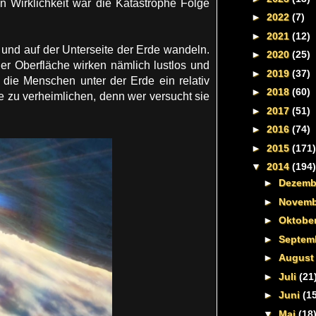
n Wirklichkeit war die Katastrophe Folge
►
2022
(7)
►
2021
(12)
und auf der Unterseite der Erde wandeln.
►
2020
(25)
r Oberfläche wirken nämlich lustlos und
►
2019
(37)
die Menschen unter der Erde ein relativ
►
2018
(60)
 zu verheimlichen, denn wer versucht sie
►
2017
(51)
►
2016
(74)
►
2015
(171)
▼
2014
(194)
►
Dezem
►
Novem
►
Oktobe
►
Septem
►
Augus
►
Juli
(21
►
Juni
(1
▼
Mai
(18