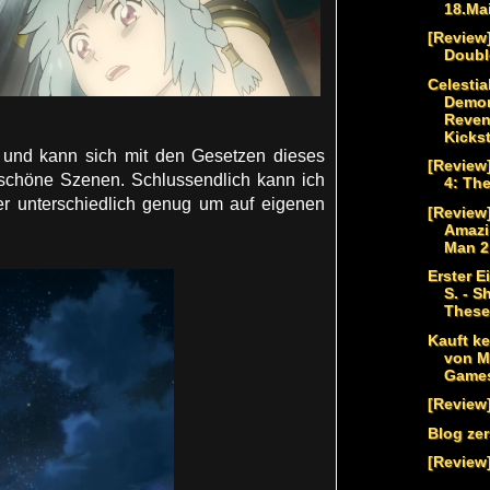
18.Ma
[Review
Doubl
Celestia
Demo
Reve
Kickst
 und kann sich mit den Gesetzen dieses
[Review]
d schöne Szenen. Schlussendlich kann ich
4: Th
er unterschiedlich genug um auf eigenen
[Review
Amazi
Man 2
Erster E
S. - S
Thes
Kauft ke
von M
Game
[Review
Blog ze
[Review]