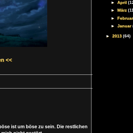
►
April
(1
►
März
(1
►
Februa
►
Januar
►
2013
(64)
en <<
böse ist um böse zu sein. Die restlichen