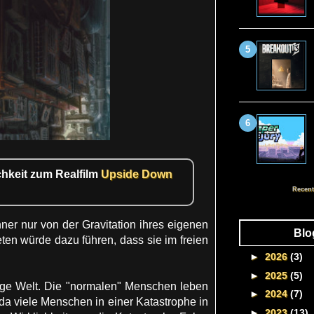
chkeit zum Realfilm
Upside Down
Recent
ner nur von der Gravitation ihres eigenen
Blo
ten würde dazu führen, dass sie im freien
►
2026
(3)
►
2025
(5)
zige Welt. Die "normalen" Menschen leben
►
2024
(7)
da viele Menschen in einer Katastrophe in
►
2023
(13)