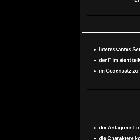
Ch
interessantes Set
der Film sieht t
im Gegensatz zu 
der Antagonist i
die Charaktere k