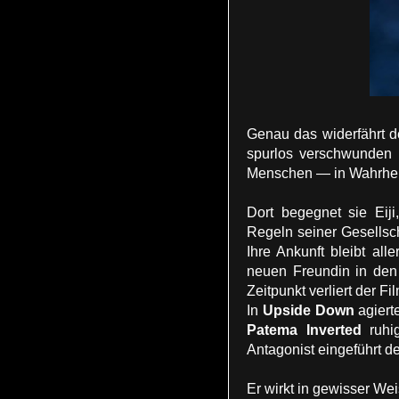
Genau das widerfährt d
spurlos verschwunden i
Menschen — in Wahrheit 
Dort begegnet sie Eiji
Regeln seiner Gesellsch
Ihre Ankunft bleibt all
neuen Freundin in den 
Zeitpunkt verliert der Fi
In
Upside Down
agiert
Patema Inverted
ruhig
Antagonist eingeführt de
Er wirkt in gewisser Wei