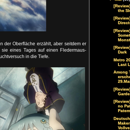
[Review
the S
[Review]
Direct
[Review
Somet
Monst
von der Oberfläche erzählt, aber seitdem er
[Review]
ft sie eines Tages auf einen Fledermaus-
Dark
chtversuch in die Tiefe.
Metro 20
Last 
Among T
ersch
29.Mai
[Review
Garde
[Review
no Pa
Patem
Deutsch
Maker
Vollve