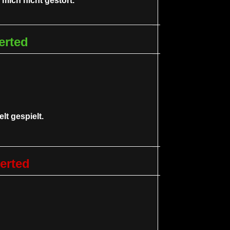
mich nicht gestört.
erted
t gespielt.
erted