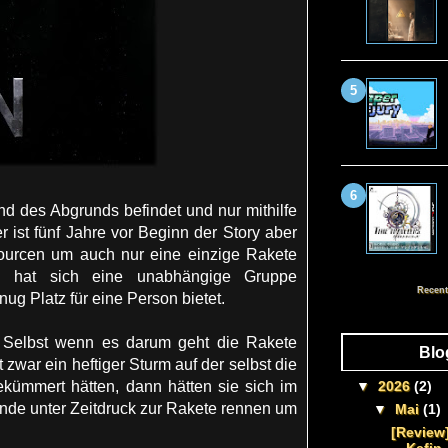
nd des Abgrunds befindet und nur mithilfe
ist fünf Jahre vor Beginn der Story aber
ourcen um auch nur eine einzige Rakete
n hat sich eine unabhängige Gruppe
Recent
g Platz für eine Person bietet.
t. Selbst wenn es darum geht die Rakete
Blo
 zwar ein heftiger Sturm auf der selbst die
kümmert hätten, dann hätten sie sich im
▼
2026
(2)
nde unter Zeitdruck zur Rakete rennen um
▼
Mai
(1)
[Review]