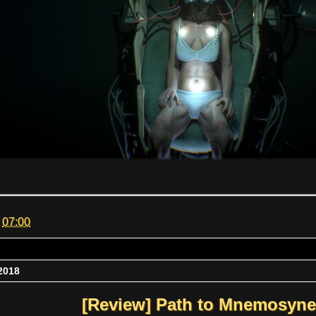
m
07:00
2018
[Review] Path to Mnemosyne