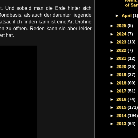
Kefin
of Sa
t. Und sobald man die Erde hinter sich
 Mondbasis, als auch der darunter liegende
►
April
(1
atsächlich finden kann ist eine Art Drohne
►
2025
(5)
n zu öffnen. Reden kann sie aber leider
►
2024
(7)
rt hat.
►
2023
(13)
►
2022
(7)
►
2021
(12)
►
2020
(25)
►
2019
(37)
►
2018
(60)
►
2017
(51)
►
2016
(74)
►
2015
(171)
►
2014
(194)
►
2013
(64)