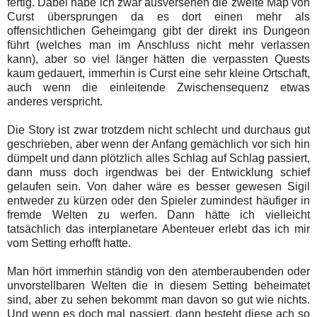
fertig. Dabei habe ich zwar ausversehen die zweite Map von
Curst übersprungen da es dort einen mehr als
offensichtlichen Geheimgang gibt der direkt ins Dungeon
führt (welches man im Anschluss nicht mehr verlassen
kann), aber so viel länger hätten die verpassten Quests
kaum gedauert, immerhin is Curst eine sehr kleine Ortschaft,
auch wenn die einleitende Zwischensequenz etwas
anderes verspricht.
Die Story ist zwar trotzdem nicht schlecht und durchaus gut
geschrieben, aber wenn der Anfang gemächlich vor sich hin
dümpelt und dann plötzlich alles Schlag auf Schlag passiert,
dann muss doch irgendwas bei der Entwicklung schief
gelaufen sein. Von daher wäre es besser gewesen Sigil
entweder zu kürzen oder den Spieler zumindest häufiger in
fremde Welten zu werfen. Dann hätte ich vielleicht
tatsächlich das interplanetare Abenteuer erlebt das ich mir
vom Setting erhofft hatte.
Man hört immerhin ständig von den atemberaubenden oder
unvorstellbaren Welten die in diesem Setting beheimatet
sind, aber zu sehen bekommt man davon so gut wie nichts.
Und wenn es doch mal passiert, dann besteht diese ach so