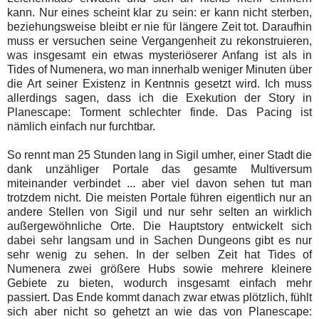
kann. Nur eines scheint klar zu sein: er kann nicht sterben,
beziehungsweise bleibt er nie für längere Zeit tot. Daraufhin
muss er versuchen seine Vergangenheit zu rekonstruieren,
was insgesamt ein etwas mysteriöserer Anfang ist als in
Tides of Numenera, wo man innerhalb weniger Minuten über
die Art seiner Existenz in Kentnnis gesetzt wird. Ich muss
allerdings sagen, dass ich die Exekution der Story in
Planescape: Torment schlechter finde. Das Pacing ist
nämlich einfach nur furchtbar.
So rennt man 25 Stunden lang in Sigil umher, einer Stadt die
dank unzähliger Portale das gesamte Multiversum
miteinander verbindet ... aber viel davon sehen tut man
trotzdem nicht. Die meisten Portale führen eigentlich nur an
andere Stellen von Sigil und nur sehr selten an wirklich
außergewöhnliche Orte. Die Hauptstory entwickelt sich
dabei sehr langsam und in Sachen Dungeons gibt es nur
sehr wenig zu sehen. In der selben Zeit hat Tides of
Numenera zwei größere Hubs sowie mehrere kleinere
Gebiete zu bieten, wodurch insgesamt einfach mehr
passiert. Das Ende kommt danach zwar etwas plötzlich, fühlt
sich aber nicht so gehetzt an wie das von Planescape: