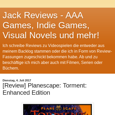
Jack Reviews - AAA
Games, Indie Games,
Visual Novels und mehr!
Ich schreibe Reviews zu Videospielen die entweder aus
meinem Backlog stammen oder die ich in Form von Review-
Fassungen zugeschickt bekommen habe. Ab und zu
beschäftige ich mich aber auch mit Filmen, Serien oder
Büchern.
Dienstag, 4. Juli 2017
[Review] Planescape: Torment:
Enhanced Edition