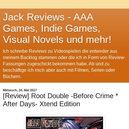
Jack Reviews - AAA
Games, Indie Games,
Visual Novels und mehr!
Ich schreibe Reviews zu Videospielen die entweder aus
meinem Backlog stammen oder die ich in Form von Review-
Fassungen zugeschickt bekommen habe. Ab und zu
beschäftige ich mich aber auch mit Filmen, Serien oder
Büchern.
Mittwoch, 24. Mai 2017
[Review] Root Double -Before Crime *
After Days- Xtend Edition