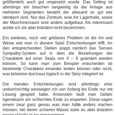
größtenteils auch gut umgesetzt wurde. Das Setting ist
allerdings ein bisschen langweilig da die Anlage aus
mehreren Segmenten besteht die allesamt so gut wie
identisch sind. Nur das Zentrum, eine Art Lagerhalle, sowie
der Maschinenraum sind anders aufgebaut. Als interessant
würde ich sie aber trotzdem nicht bezeichnen.
Ein weiteres, noch viel größeres Problem ist die Art und
Weise wie man in diesem Spiel Entscheidungen trifft. An
den entsprechenden Stellen poppt nämlich das Senses
Sympathy-System auf in dem die Beziehungen der
Charaktere auf einer Skala von 0 – 8 geändert werden
können. So kann man zum Beispiel entscheiden ob
bestimmte Charaktere einander leiden können oder nicht,
was teilweise durchaus logisch in die Story integriert ist.
Die meisten Entscheidungen sind allerdings eher
undurchsichtig weswegen ich von Anfang bis Ende nur mit
Lösung gespielt habe. Ansonsten läuft man Gefahr
irgendwann ein schlechtes Ende zu erspielen. Diese sagen
einem zwar ganz genau was man hätte anders machen
müssen, bei deren schieren Masse wäre es aber trotzdem
nervig ständig in sie reinzurennen.