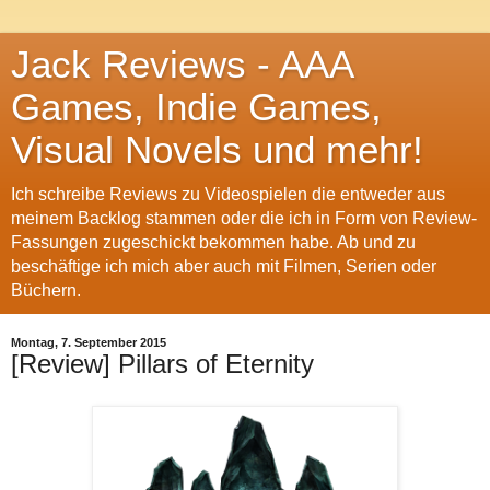
Jack Reviews - AAA
Games, Indie Games,
Visual Novels und mehr!
Ich schreibe Reviews zu Videospielen die entweder aus
meinem Backlog stammen oder die ich in Form von Review-
Fassungen zugeschickt bekommen habe. Ab und zu
beschäftige ich mich aber auch mit Filmen, Serien oder
Büchern.
Montag, 7. September 2015
[Review] Pillars of Eternity