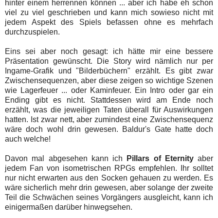
hinter einem herrennen können ... aber ich habe eh schon
viel zu viel geschrieben und kann mich sowieso nicht mit
jedem Aspekt des Spiels befassen ohne es mehrfach
durchzuspielen.
Eins sei aber noch gesagt: ich hätte mir eine bessere
Präsentation gewünscht. Die Story wird nämlich nur per
Ingame-Grafik und "Bilderbüchern" erzählt. Es gibt zwar
Zwischensequenzen, aber diese zeigen so wichtige Szenen
wie Lagerfeuer ... oder Kaminfeuer. Ein Intro oder gar ein
Ending gibt es nicht. Stattdessen wird am Ende noch
erzählt, was die jeweiligen Taten überall für Auswirkungen
hatten. Ist zwar nett, aber zumindest eine Zwischensequenz
wäre doch wohl drin gewesen. Baldur's Gate hatte doch
auch welche!
Davon mal abgesehen kann ich
Pillars of Eternity
aber
jedem Fan von isometrischen RPGs empfehlen. Ihr solltet
nur nicht erwarten aus den Socken gehauen zu werden. Es
wäre sicherlich mehr drin gewesen, aber solange der zweite
Teil die Schwächen seines Vorgängers ausgleicht, kann ich
einigermaßen darüber hinwegsehen.