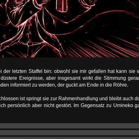
der letzten Staffel bin: obwohl sie mir gefallen hat kann sie 
r düstere Ereignisse, aber insgesamt wirkt die Stimmung gera
nden informiert zu werden, der guckt am Ende in die Röhre.
hlossen ist springt sie zur Rahmenhandlung und bleibt auch dor
h persönlich aber nicht gestört. Im Gegensatz zu Umineko 
n Butlers Schwester wurde verheimlicht. Hier wäre allerdings
chts mehr in der Hand hat mit dem er Butler hätte erpressen k