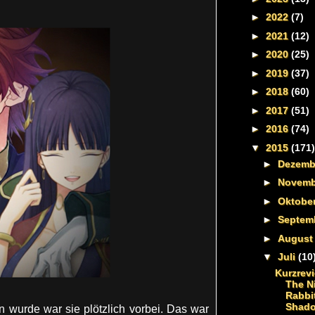
►
2022
(7)
►
2021
(12)
►
2020
(25)
►
2019
(37)
►
2018
(60)
►
2017
(51)
►
2016
(74)
▼
2015
(171)
►
Dezem
►
Novem
►
Oktobe
►
Septem
►
Augus
▼
Juli
(10
Kurzrevi
The Ni
Rabbit
Shado
n wurde war sie plötzlich vorbei. Das war