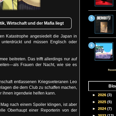
k, Wirtschaft und der Mafia liegt
en Katastrophe angesiedelt die Japan in
unterdrückt und müssen Englisch oder
e beitreten. Das trifft allerdings nur auf
rbeiten—als Frauen der Nacht, wie sie es
Recent
nschaft entlassenen Kriegsveteranen Leo
Blo
chlagen die dem Club zu schaffen machen,
r ihnen irgendwie helfen kann.
►
2026
(3)
►
2025
(5)
 Mag nach einem Spoiler klingen, ist aber
►
2024
(7)
lle Oberhaupt einer Reporterin von der
►
2023
(13)