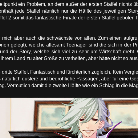
itpunkt ein Problem, an dem außer der ersten Staffel nichts übe
 enthält jede Staffel nämlich nur die Hälfte des jeweiligen St
fel 2 somit das fantastische Finale der ersten Staffel geboten 
für mich aber auch die schwächste von allen. Zum einen aufgrun
nen gelegt), welche allesamt Teenager sind die sich in der 
nd der Story, welche sich viel zu sehr um Wirtschaft dreht.
ihrem Land zu alter Größe zu verhelfen, aber hätte nicht so 
dritte Staffel. Fantastisch und fürchterlich zugleich. Kein Verg
s natürlich düstere und bedrohliche Passagen, aber für eine Ge
g. Vermutlich damit die zweite Hälfte wie ein Schlag in die Ma