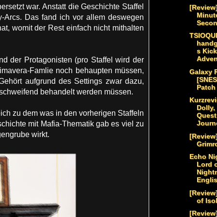
rsetzt war. Anstatt die Geschichte Staffel
[Review]
Minut
ory-Arcs. Das fand ich vor allem deswegen
Secon
hat, womit der Rest einfach nicht mithalten
TSIOQUE
handg
s Kick
Adven
d der Protagonisten (pro Staffel wird der
Primavera-Famlie noch behaupten müssen,
Galaxy 
[SNES
 Gehört aufgrund des Settings zwar dazu,
Patch
ausschweifend behandelt werden müssen.
Kurzrevi
Dolly
leich zu dem was in den vorherigen Staffeln
Quest
Journe
schichte mit Mafia-Thematik gab es viel zu
gengrube wirkt.
[Review
Grimr
Echo Ni
Lord 
Night
Englis
[Review
of Iso
[Review