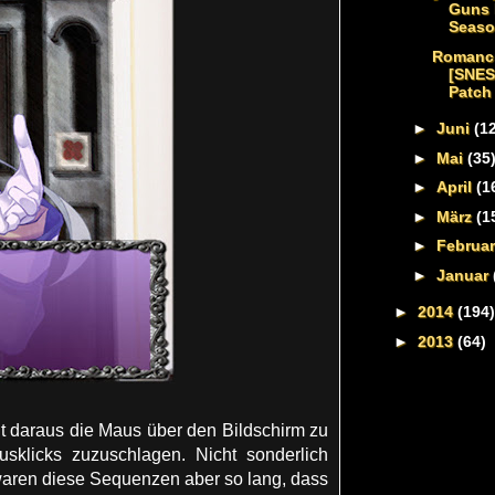
Guns 
Seas
Romanc
[SNES
Patch
►
Juni
(1
►
Mai
(35
►
April
(1
►
März
(1
►
Februa
►
Januar
►
2014
(194)
►
2013
(64)
ht daraus die Maus über den Bildschirm zu
sklicks zuzuschlagen. Nicht sonderlich
n waren diese Sequenzen aber so lang, dass