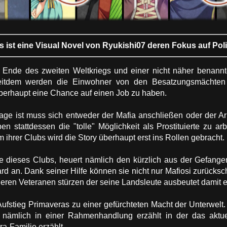
ist eine Visual Novel von Ryukishi07 deren Fokus auf Politi
 Ende des zweiten Weltkriegs und einer nicht näher benannt
Seitdem werden die Einwohner von den Besatzungsmächten 
berhaupt eine Chance auf einen Job zu haben.
age ist muss sich entweder der Mafia anschließen oder der Arme
n stattdessen die "tolle" Möglichkeit als Prostituierte zu a
ihrer Clubs wird die Story überhaupt erst ins Rollen gebracht.
 dieses Clubs, heuert nämlich den kürzlich aus der Gefange
rd an. Dank seiner Hilfe können sie nicht nur Mafiosi zurücks
ren Veteranen stürzen der seine Landsleute ausbeutet damit e
ufstieg Primaveras zu einer gefürchteten Macht der Unterwelt.
d nämlich in einer Rahmenhandlung erzählt in der das aktue
a-Familie erzählt.