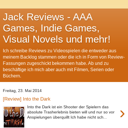
Jack Reviews - AAA
Games, Indie Games,
Visual Novels und mehr!
Ich schreibe Reviews zu Videospielen die entweder aus
meinem Backlog stammen oder die ich in Form von Review-
Fassungen zugeschickt bekommen habe. Ab und zu
beschäftige ich mich aber auch mit Filmen, Serien oder
Büchern.
Freitag, 23. Mai 2014
[Review] Into the Dark
›
Into the Dark ist ein Shooter der Spielern das
absolute Trasherlebnis bieten will und nur so vor
Anspielungen überquillt Ich habe nicht sch...