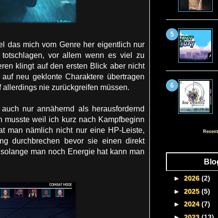
l das mich vom Genre her eigentlich nur
totschlagen, vor allem wenn es viel zu
en klingt auf den ersten Blick aber nicht
auf neu geklonte Charaktere übertragen
f allerdings nie zurückgreifen müssen.
h auch nur annähernd als herausfordernd
n musste weil ich kurz nach Kampfbeginn
at man nämlich nicht nur eine HP-Leiste,
Recent
ng durchbrechen bevor sie einen direkt
d solange man noch Energie hat kann man
Blo
►
2026
(2)
►
2025
(5)
►
2024
(7)
►
2023
(13)