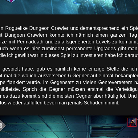
in Roguelike Dungeon Crawler und dementsprechend ein Spie
 Mit Dungeon Crawlern könnte ich nämlich einen ganzen Tag 
ze mit Permadeath und zufallsgenerierten Levels zu kombinier
 auch wenn es hier zumindest permanente Upgrades gibt man 
ie ich gewillt war in dieses Spiel zu investieren habe ich darau
gespielt habe, gab es nämlich keine einzige Stelle die ic
t mal die wo ich ausversehen 6 Gegner auf einmal bekämpfe
pe flankiert wurde. Im Gegensatz zu vielen Genrevertretern h
ildleiste. Sprich die Gegner müssen erstmal die Verteidigu
r es dazu kommt sind die meisten Gegner aber häufig tot. Un
mlos wieder auffüllen bevor man jemals Schaden nimmt.