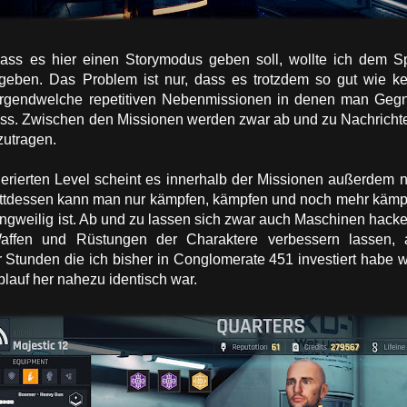
ass es hier einen Storymodus geben soll, wollte ich dem Sp
eben. Das Problem ist nur, dass es trotzdem so gut wie ke
rgendwelche repetitiven Nebenmissionen in denen man Gegner
s. Zwischen den Missionen werden zwar ab und zu Nachrichten
zutragen.
nerierten Level scheint es innerhalb der Missionen außerdem n
attdessen kann man nur kämpfen, kämpfen und noch mehr kämpf
langweilig ist. Ab und zu lassen sich zwar auch Maschinen ha
affen und Rüstungen der Charaktere verbessern lassen
tunden die ich bisher in Conglomerate 451 investiert habe wa
lauf her nahezu identisch war.