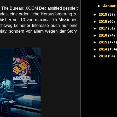
►
Januar
r The Bureau: XCOM Declassified gespielt
ndest eine ordentliche Herausforderung zu
►
2019
(37)
 bisher nur 10 von maximal 75 Missionen
►
2018
(60)
ichtweg keinerlei Interesse auch nur eine
►
2017
(51)
lay, sondern vor allem wegen der Story.
►
2016
(74)
►
2015
(171)
►
2014
(194)
►
2013
(64)