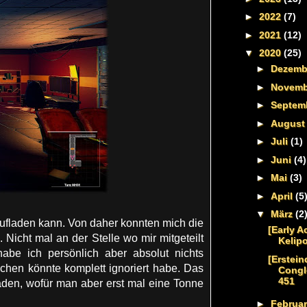
►
2022
(7)
►
2021
(12)
▼
2020
(25)
►
Dezem
►
Novem
►
Septem
►
Augus
►
Juli
(1)
►
Juni
(4)
►
Mai
(3)
►
April
(5
▼
März
(2
aufladen kann. Von daher konnten mich die
[Early A
 Nicht mal an der Stelle wo mir mitgeteilt
Kelipo
be ich persönlich aber absolut nichts
[Erstein
en könnte komplett ignoriert habe. Das
Congl
451
aden, wofür man aber erst mal eine Tonne
►
Februa