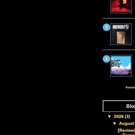
Recent
Blo
▼
2026
(3)
▼
Augus
[Review