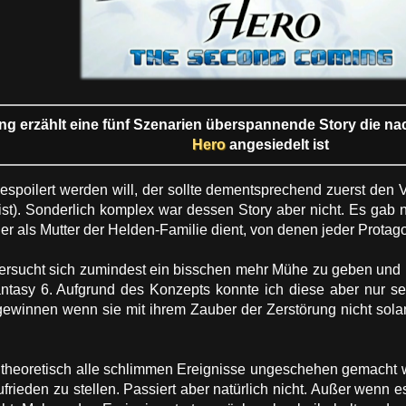
 erzählt eine fünf Szenarien überspannende Story die na
Hero
angesiedelt ist
espoilert werden will, der sollte dementsprechend zuerst den
 ist). Sonderlich komplex war dessen Story aber nicht. Es gab
er als Mutter der Helden-Familie dient, von denen jeder Protag
ersucht sich zumindest ein bisschen mehr Mühe zu geben und pa
ntasy 6. Aufgrund des Konzepts konnte ich diese aber nur se
 gewinnen wenn sie mit ihrem Zauber der Zerstörung nicht sola
theoretisch alle schlimmen Ereignisse ungeschehen gemacht w
ufrieden zu stellen. Passiert aber natürlich nicht. Außer wenn 