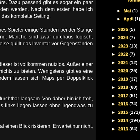
Torme
äre. Dazu passend gibt es sogar ein paar
funden werden. Nach dem ersten habe ich
►
Mai
(1)
 das komplette Setting.
►
April
(1
►
2025
(5)
hes Spieler einige Stunden bei der Stange
ung. Manche sind zwar durchaus logisch,
►
2024
(7)
se quillt das Inventar vor Gegenständen
►
2023
(13)
►
2022
(7)
►
2021
(12)
 dieser ist vollkommen nutzlos. Außer einer
►
2020
(25)
nichts zu bieten. Wenigstens gibt es eine
erdem lassen sich Maps per Doppelklick
►
2019
(37)
►
2018
(60)
►
2017
(51)
furchtbar langsam. Von daher bin ich froh,
►
2016
(74)
s links liegen lassen ohne irgendwas zu
►
2015
(171)
►
2014
(194)
einen Blick riskieren. Erwartet nur nicht,
►
2013
(64)