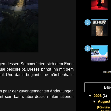
ngen dessen Sommerferien sich dem Ende
tual beschreibt. Dieses bringt ihn mit dem
Recent
t. Und damit beginnt eine märchenhafte
Blo
ein paar der zuvor gemachten Andeutungen
▼
2026
(3)
ant sein kann, aber dessen Informationen
▼
Augus
[Review