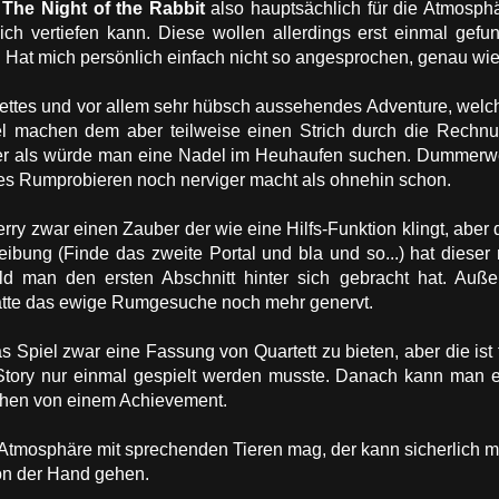
n
The Night of the Rabbit
also hauptsächlich für die Atmosph
ich vertiefen kann. Diese wollen allerdings erst einmal ge
 Hat mich persönlich einfach nicht so angesprochen, genau wie
 nettes und vor allem sehr hübsch aussehendes Adventure, welc
sel machen dem aber teilweise einen Strich durch die Rechn
er als würde man eine Nadel im Heuhaufen suchen. Dummerwei
fes Rumprobieren noch nerviger macht als ohnehin schon.
Jerry zwar einen Zauber der wie eine Hilfs-Funktion klingt, aber
ibung (Finde das zweite Portal und bla und so...) hat dieser 
ld man den ersten Abschnitt hinter sich gebracht hat. Auß
ätte das ewige Rumgesuche noch mehr genervt.
 Spiel zwar eine Fassung von Quartett zu bieten, aber die ist 
Story nur einmal gespielt werden musste. Danach kann man e
ehen von einem Achievement.
tmosphäre mit sprechenden Tieren mag, der kann sicherlich mal 
von der Hand gehen.