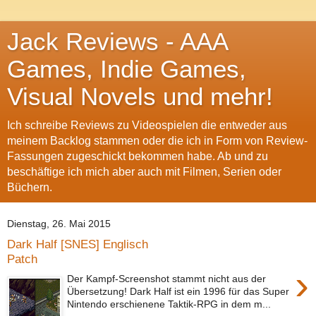
Jack Reviews - AAA
Games, Indie Games,
Visual Novels und mehr!
Ich schreibe Reviews zu Videospielen die entweder aus
meinem Backlog stammen oder die ich in Form von Review-
Fassungen zugeschickt bekommen habe. Ab und zu
beschäftige ich mich aber auch mit Filmen, Serien oder
Büchern.
Dienstag, 26. Mai 2015
Dark Half [SNES] Englisch
Patch
›
Der Kampf-Screenshot stammt nicht aus der
Übersetzung! Dark Half ist ein 1996 für das Super
Nintendo erschienene Taktik-RPG in dem m...